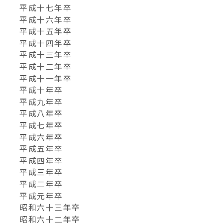
平成十七年卒
平成十六年卒
平成十五年卒
平成十四年卒
平成十三年卒
平成十二年卒
平成十一年卒
平成十年卒
平成九年卒
平成八年卒
平成七年卒
平成六年卒
平成五年卒
平成四年卒
平成三年卒
平成二年卒
平成元年卒
昭和六十三年卒
昭和六十二年卒