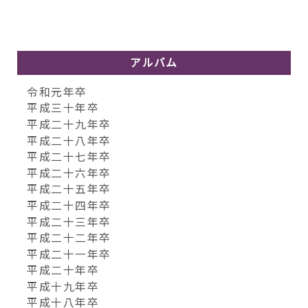
アルバム
令和元年卒
平成三十年卒
平成二十九年卒
平成二十八年卒
平成二十七年卒
平成二十六年卒
平成二十五年卒
平成二十四年卒
平成二十三年卒
平成二十二年卒
平成二十一年卒
平成二十年卒
平成十九年卒
平成十八年卒