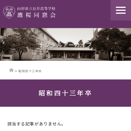
デジタルアーカイブ
>
昭和四十三年卒
昭和四十三年卒
該当する記事がありません。