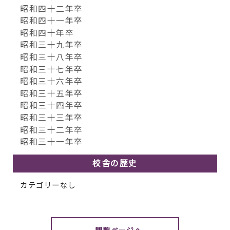
昭和四十二年卒
昭和四十一年卒
昭和四十年卒
昭和三十九年卒
昭和三十八年卒
昭和三十七年卒
昭和三十六年卒
昭和三十五年卒
昭和三十四年卒
昭和三十三年卒
昭和三十二年卒
昭和三十一年卒
校舎の歴史
カテゴリーなし