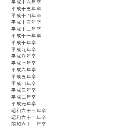
平成十六年卒
平成十五年卒
平成十四年卒
平成十三年卒
平成十二年卒
平成十一年卒
平成十年卒
平成九年卒
平成八年卒
平成七年卒
平成六年卒
平成五年卒
平成四年卒
平成三年卒
平成二年卒
平成元年卒
昭和六十三年卒
昭和六十二年卒
昭和六十一年卒