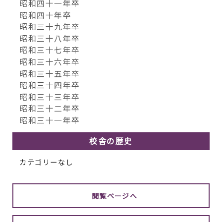
昭和四十一年卒
昭和四十年卒
昭和三十九年卒
昭和三十八年卒
昭和三十七年卒
昭和三十六年卒
昭和三十五年卒
昭和三十四年卒
昭和三十三年卒
昭和三十二年卒
昭和三十一年卒
校舎の歴史
カテゴリーなし
閲覧ページへ