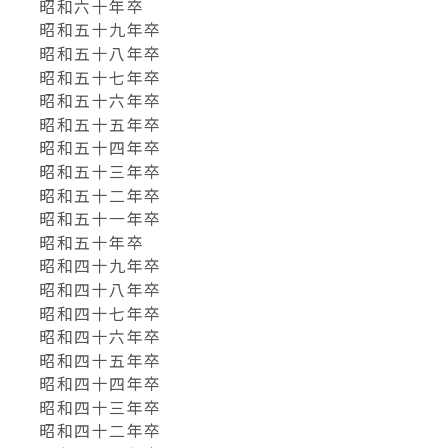
昭和六十年卒
昭和五十九年卒
昭和五十八年卒
昭和五十七年卒
昭和五十六年卒
昭和五十五年卒
昭和五十四年卒
昭和五十三年卒
昭和五十二年卒
昭和五十一年卒
昭和五十年卒
昭和四十九年卒
昭和四十八年卒
昭和四十七年卒
昭和四十六年卒
昭和四十五年卒
昭和四十四年卒
昭和四十三年卒
昭和四十二年卒