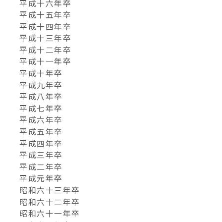
平成十六年卒
平成十五年卒
平成十四年卒
平成十三年卒
平成十二年卒
平成十一年卒
平成十年卒
平成九年卒
平成八年卒
平成七年卒
平成六年卒
平成五年卒
平成四年卒
平成三年卒
平成二年卒
平成元年卒
昭和六十三年卒
昭和六十二年卒
昭和六十一年卒