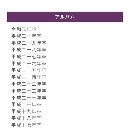
アルバム
令和元年卒
平成三十年卒
平成二十九年卒
平成二十八年卒
平成二十七年卒
平成二十六年卒
平成二十五年卒
平成二十四年卒
平成二十三年卒
平成二十二年卒
平成二十一年卒
平成二十年卒
平成十九年卒
平成十八年卒
平成十七年卒