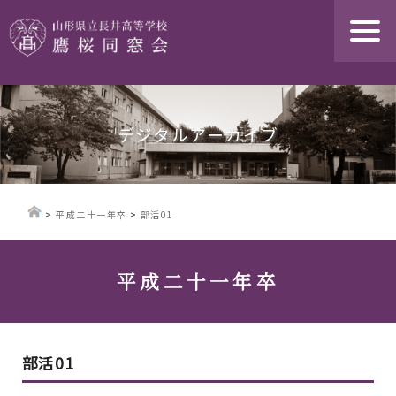
デジタルアーカイブ
>
平成二十一年卒
>
部活01
平成二十一年卒
部活01