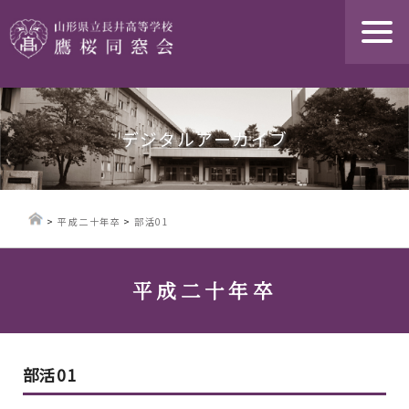
デジタルアーカイブ
>
平成二十年卒
>
部活01
平成二十年卒
部活01