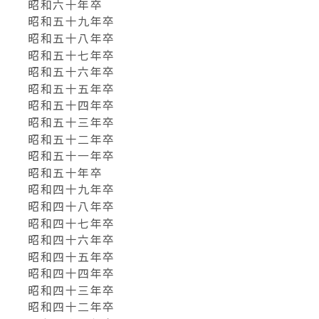
昭和六十年卒
昭和五十九年卒
昭和五十八年卒
昭和五十七年卒
昭和五十六年卒
昭和五十五年卒
昭和五十四年卒
昭和五十三年卒
昭和五十二年卒
昭和五十一年卒
昭和五十年卒
昭和四十九年卒
昭和四十八年卒
昭和四十七年卒
昭和四十六年卒
昭和四十五年卒
昭和四十四年卒
昭和四十三年卒
昭和四十二年卒