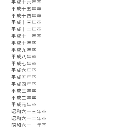
平成十六年卒
平成十五年卒
平成十四年卒
平成十三年卒
平成十二年卒
平成十一年卒
平成十年卒
平成九年卒
平成八年卒
平成七年卒
平成六年卒
平成五年卒
平成四年卒
平成三年卒
平成二年卒
平成元年卒
昭和六十三年卒
昭和六十二年卒
昭和六十一年卒