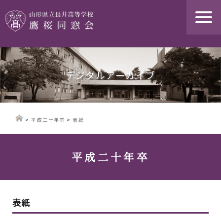
デジタルアーカイブ
>
平成二十年卒
>
表紙
平成二十年卒
表紙