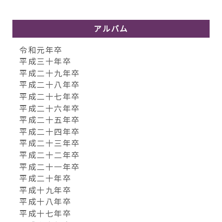
アルバム
令和元年卒
平成三十年卒
平成二十九年卒
平成二十八年卒
平成二十七年卒
平成二十六年卒
平成二十五年卒
平成二十四年卒
平成二十三年卒
平成二十二年卒
平成二十一年卒
平成二十年卒
平成十九年卒
平成十八年卒
平成十七年卒