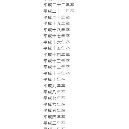
平成二十二年卒
平成二十一年卒
平成二十年卒
平成十九年卒
平成十八年卒
平成十七年卒
平成十六年卒
平成十五年卒
平成十四年卒
平成十三年卒
平成十二年卒
平成十一年卒
平成十年卒
平成九年卒
平成八年卒
平成七年卒
平成六年卒
平成五年卒
平成四年卒
平成三年卒
平成二年卒