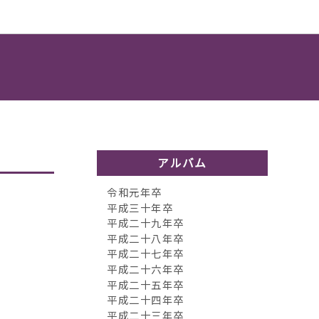
アルバム
令和元年卒
平成三十年卒
平成二十九年卒
平成二十八年卒
平成二十七年卒
平成二十六年卒
平成二十五年卒
平成二十四年卒
平成二十三年卒