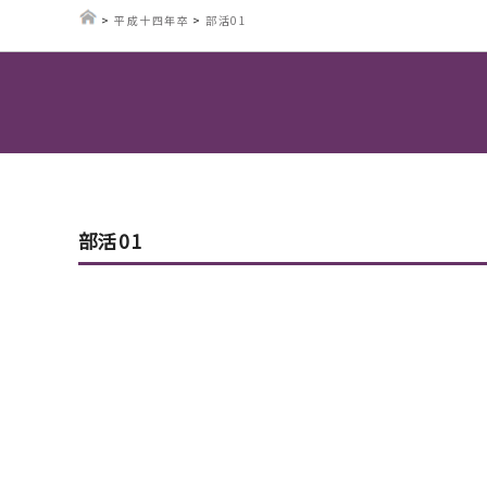
>
平成十四年卒
>
部活01
部活01