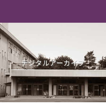
デジタルアーカイブ