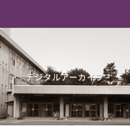
デジタルアーカイブ