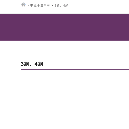
>
平成十三年卒
>
3組、4組
3組、4組