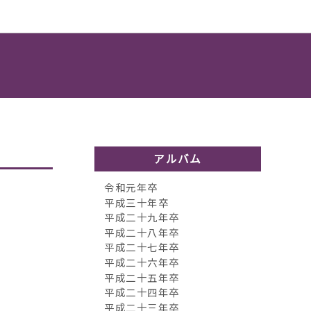
アルバム
令和元年卒
平成三十年卒
平成二十九年卒
平成二十八年卒
平成二十七年卒
平成二十六年卒
平成二十五年卒
平成二十四年卒
平成二十三年卒