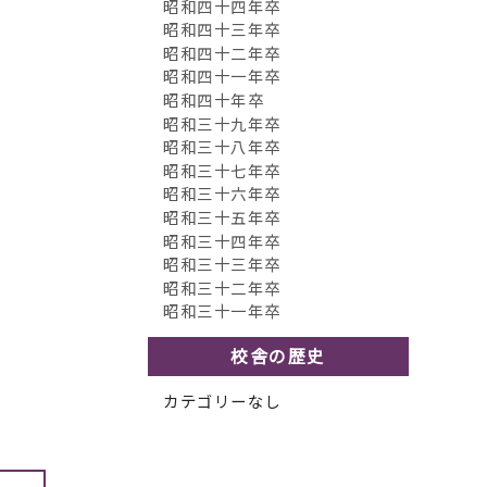
昭和四十四年卒
昭和四十三年卒
昭和四十二年卒
昭和四十一年卒
昭和四十年卒
昭和三十九年卒
昭和三十八年卒
昭和三十七年卒
昭和三十六年卒
昭和三十五年卒
昭和三十四年卒
昭和三十三年卒
昭和三十二年卒
昭和三十一年卒
校舎の歴史
カテゴリーなし