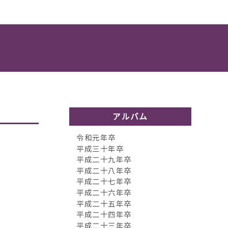
アルバム
令和元年卒
平成三十年卒
平成二十九年卒
平成二十八年卒
平成二十七年卒
平成二十六年卒
平成二十五年卒
平成二十四年卒
平成二十三年卒