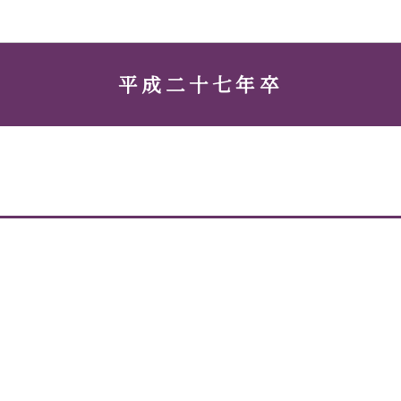
平成二十七年卒