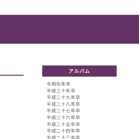
アルバム
令和元年卒
平成三十年卒
平成二十九年卒
平成二十八年卒
平成二十七年卒
平成二十六年卒
平成二十五年卒
平成二十四年卒
平成二十三年卒