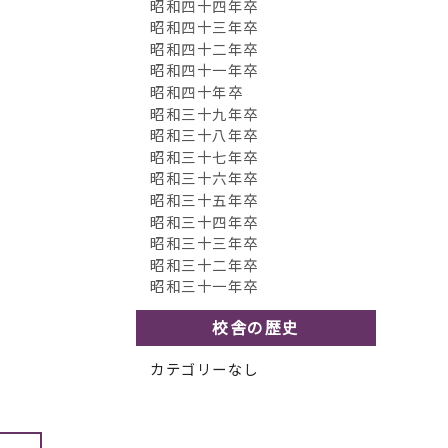
昭和四十四年卒
昭和四十三年卒
昭和四十二年卒
昭和四十一年卒
昭和四十年卒
昭和三十九年卒
昭和三十八年卒
昭和三十七年卒
昭和三十六年卒
昭和三十五年卒
昭和三十四年卒
昭和三十三年卒
昭和三十二年卒
昭和三十一年卒
校舎の歴史
カテゴリーなし