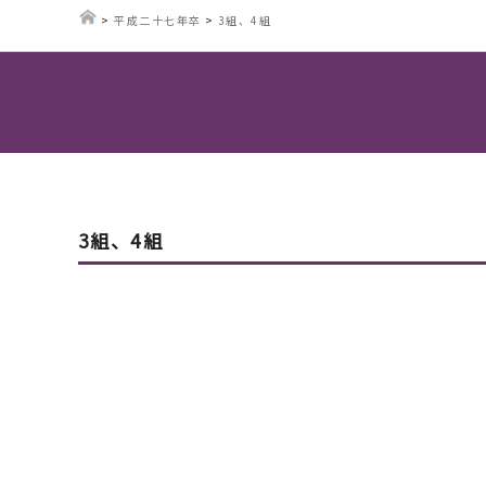
>
平成二十七年卒
>
3組、4組
3組、4組