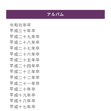
アルバム
令和元年卒
平成三十年卒
平成二十九年卒
平成二十八年卒
平成二十七年卒
平成二十六年卒
平成二十五年卒
平成二十四年卒
平成二十三年卒
平成二十二年卒
平成二十一年卒
平成二十年卒
平成十九年卒
平成十八年卒
平成十七年卒