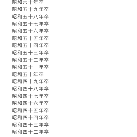
昭和六十年卒
昭和五十九年卒
昭和五十八年卒
昭和五十七年卒
昭和五十六年卒
昭和五十五年卒
昭和五十四年卒
昭和五十三年卒
昭和五十二年卒
昭和五十一年卒
昭和五十年卒
昭和四十九年卒
昭和四十八年卒
昭和四十七年卒
昭和四十六年卒
昭和四十五年卒
昭和四十四年卒
昭和四十三年卒
昭和四十二年卒