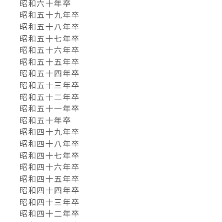
昭和六十年卒
昭和五十九年卒
昭和五十八年卒
昭和五十七年卒
昭和五十六年卒
昭和五十五年卒
昭和五十四年卒
昭和五十三年卒
昭和五十二年卒
昭和五十一年卒
昭和五十年卒
昭和四十九年卒
昭和四十八年卒
昭和四十七年卒
昭和四十六年卒
昭和四十五年卒
昭和四十四年卒
昭和四十三年卒
昭和四十二年卒