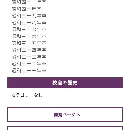
昭和四十一年卒
昭和四十年卒
昭和三十九年卒
昭和三十八年卒
昭和三十七年卒
昭和三十六年卒
昭和三十五年卒
昭和三十四年卒
昭和三十三年卒
昭和三十二年卒
昭和三十一年卒
校舎の歴史
カテゴリーなし
閲覧ページへ